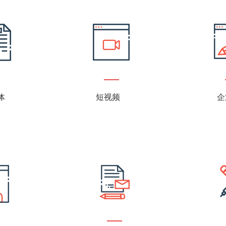
体
短视频
企