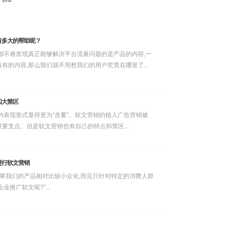
有多大的帮助呢？
都不难发现真正能够解决平台流量问题的是产品的内容,一
有的内容,那么我们就不用愁我们的用户究竟在哪里了...
四大禁区
的表现形式显得更为“含蓄”。软文营销的植入广告营销被
要支点。但是软文营销也有自己的特点和禁区...
进行软文营销
如果我们的产品相对比较小众化,而且只针对特定的消费人群
推广软文呢?”...