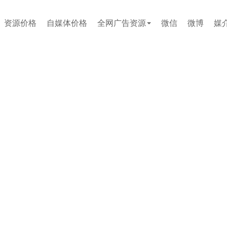
资源价格
自媒体价格
全网广告资源
微信
微博
媒
贴吧
论坛
文案代写
小红书
企业问答
百度百科
短视频